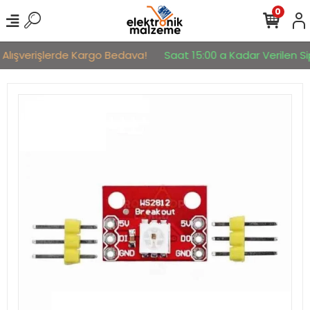
0
 Alışverişlerde Kargo Bedava!
Saat 15:00 a Kadar Verilen Sip