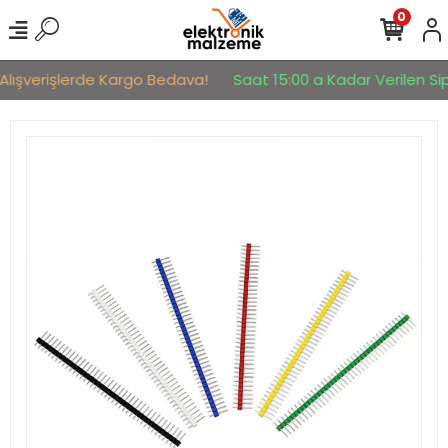
0
Alışverişlerde Kargo Bedava!
Saat 15:00 a Kadar Verilen Sipa