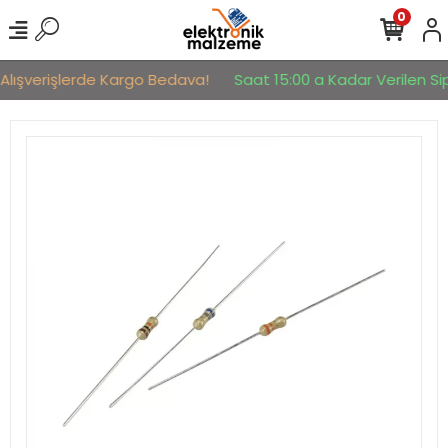
0
Alışverişlerde Kargo Bedava!
Saat 15:00 a Kadar Verilen Sipa