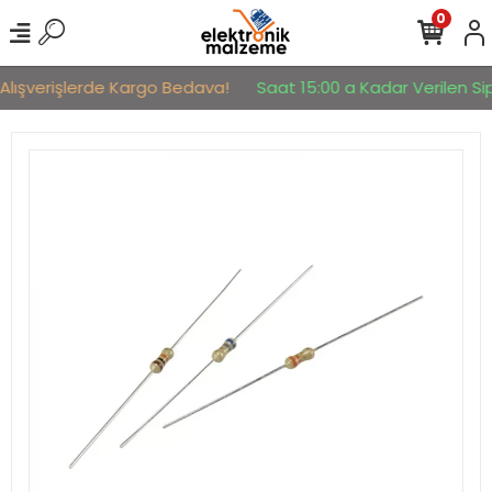
0
Alışverişlerde Kargo Bedava!
Saat 15:00 a Kadar Verilen Sipa