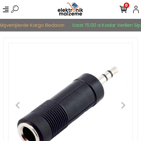
0
lışverişlerde Kargo Bedava!
Saat 15:00 a Kadar Verilen Sipar