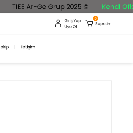
TIEE Ar-Ge Grup 2025 ©
Kendi Ofisimi
0
Giriş Yap
Sepetim
Üye Ol
Takip
İletişim