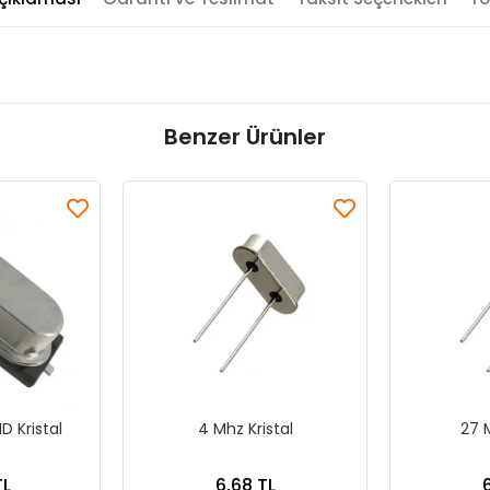
Benzer Ürünler
D Kristal
4 Mhz Kristal
27 M
TL
6,68 TL