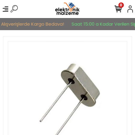
0
 Alışverişlerde Kargo Bedava!
Saat 15:00 a Kadar Verilen Sip