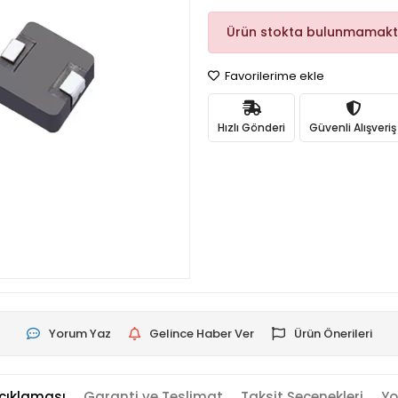
Ürün stokta bulunmamakt
Favorilerime ekle
Hızlı Gönderi
Güvenli Alışveriş
Yorum Yaz
Gelince Haber Ver
Ürün Önerileri
çıklaması
Garanti ve Teslimat
Taksit Seçenekleri
Yo