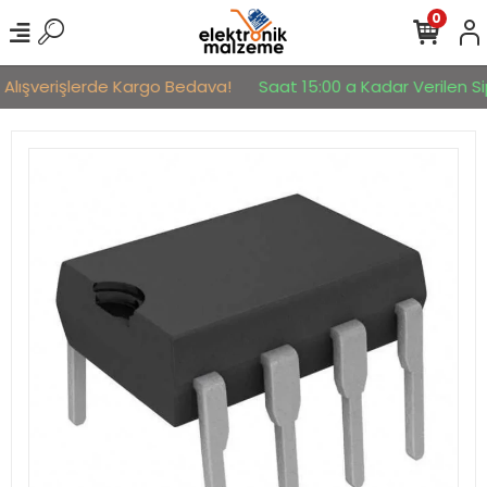
0
 Alışverişlerde Kargo Bedava!
Saat 15:00 a Kadar Verilen Sip