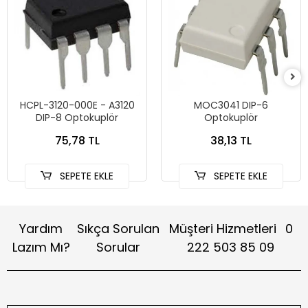
HCPL-3120-000E - A3120
MOC3041 DIP-6
DIP-8 Optokuplör
Optokuplör
75,78 TL
38,13 TL
SEPETE EKLE
SEPETE EKLE
Yardım
Sıkça Sorulan
Müşteri Hizmetleri
0
Lazım Mı?
Sorular
222 503 85 09