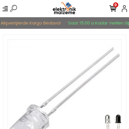
0
 Alışverişlerde Kargo Bedava!
Saat 15:00 a Kadar Verilen Sip