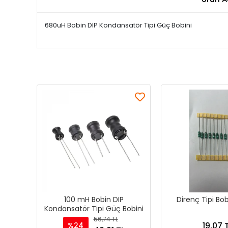
680uH Bobin DIP Kondansatör Tipi Güç Bobini
100 mH Bobin DIP
Direnç Tipi Bo
Kondansatör Tipi Güç Bobini
56,74 TL
19,07 
%24