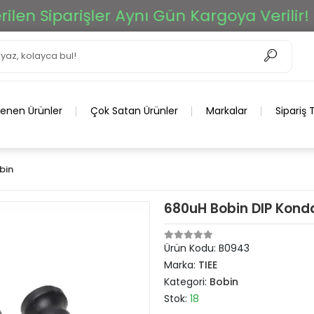
n Siparişler Aynı Gün Kargoya Verilir!
lenen Ürünler
Çok Satan Ürünler
Markalar
Sipariş 
bin
680uH Bobin DIP Konda
Ürün Kodu:
B0943
Marka:
TIEE
Kategori:
Bobin
Stok:
18