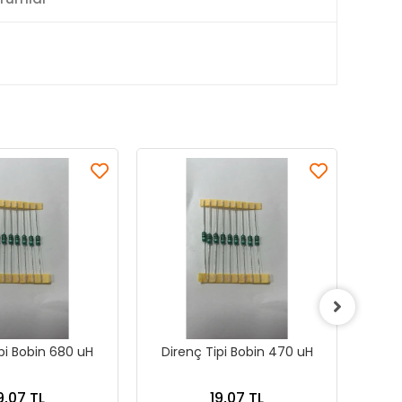
pi Bobin 680 uH
Direnç Tipi Bobin 470 uH
Dir
9,07 TL
19,07 TL