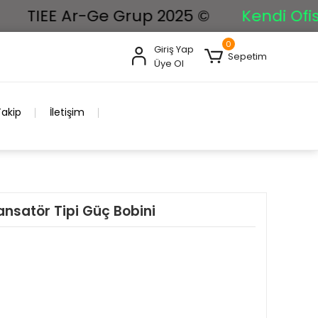
TIEE Ar-Ge Grup 2025 ©
Kendi Ofisimi
0
Giriş Yap
Sepetim
Üye Ol
Takip
İletişim
nsatör Tipi Güç Bobini