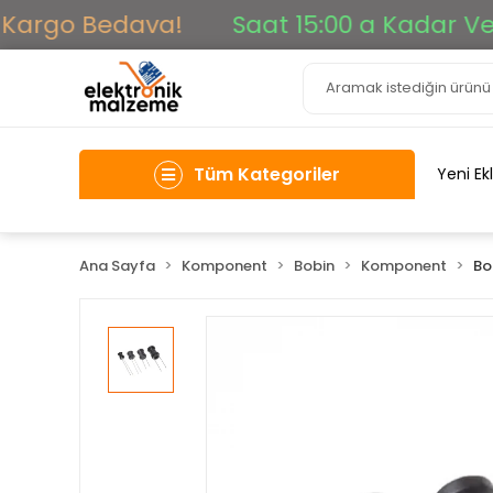
Kargo Bedava!
Saat 15:00 a Kadar Verile
Tüm Kategoriler
Yeni Ek
Ana Sayfa
Komponent
Bobin
Komponent
Bo