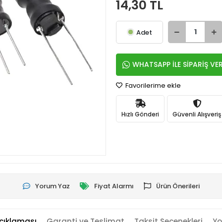
14,30 TL
Adet
WHATSAPP İLE SİPARİŞ VE
Favorilerime ekle
Hızlı Gönderi
Güvenli Alışveriş
Yorum Yaz
Fiyat Alarmı
Ürün Önerileri
çıklaması
Garanti ve Teslimat
Taksit Seçenekleri
Yo