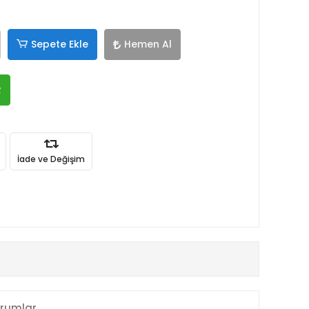
Sepete Ekle
Hemen Al
R
İade ve Değişim
rumlar