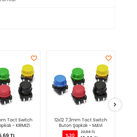
3mm Tact Switch
12x12 7.3mm Tact Switch
12
pkalı - KIRMIZI
Buton Şapkalı - MAVi
23,84 TL
6,69 TL
%30