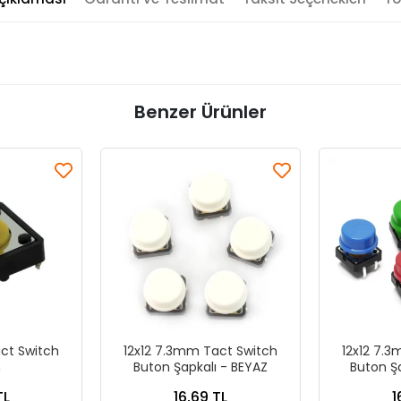
Benzer Ürünler
ct Switch
12x12 7.3mm Tact Switch
12x12 7.
n
Buton Şapkalı - BEYAZ
Buton Şa
TL
16,69 TL
1