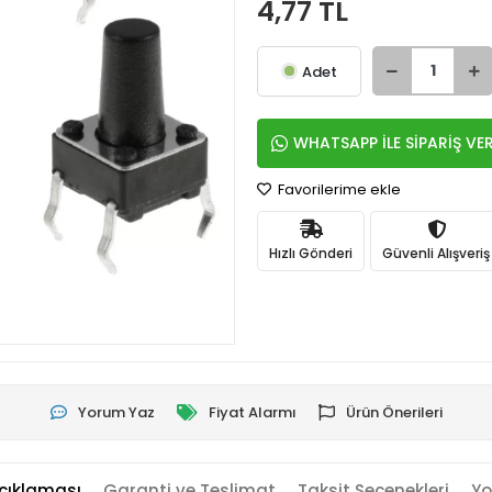
4,77 TL
Adet
WHATSAPP İLE SİPARİŞ VE
Favorilerime ekle
Hızlı Gönderi
Güvenli Alışveriş
Yorum Yaz
Fiyat Alarmı
Ürün Önerileri
çıklaması
Garanti ve Teslimat
Taksit Seçenekleri
Yo