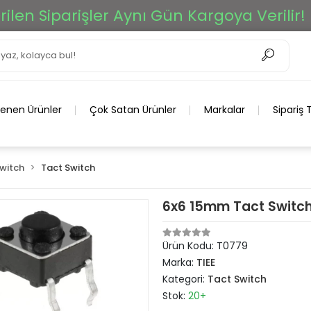
n Siparişler Aynı Gün Kargoya Verilir!
lenen Ürünler
Çok Satan Ürünler
Markalar
Sipariş 
Switch
Tact Switch
6x6 15mm Tact Switch
Ürün Kodu:
T0779
Marka:
TIEE
Kategori:
Tact Switch
Stok:
20+