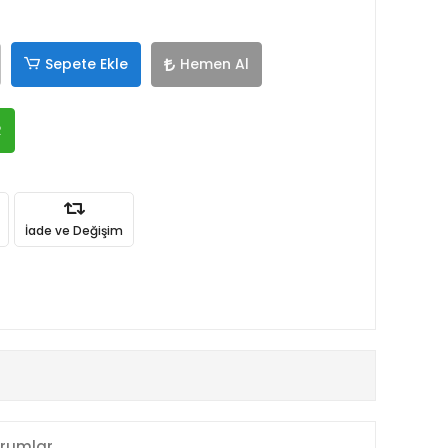
Sepete Ekle
Hemen Al
R
İade ve Değişim
rumlar