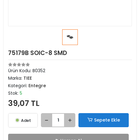
75179B SOIC-8 SMD
Ürün Kodu:
B0352
Marka:
TIEE
Kategori:
Entegre
Stok:
5
39,07 TL
Sepete Ekle
Adet