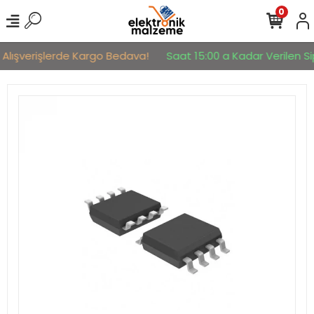
0
 Alışverişlerde Kargo Bedava!
Saat 15:00 a Kadar Verilen Sip