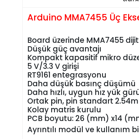
Arduino MMA7455 Üç Eksen
Board üzerinde MMA7455 dijita
Düşük güç avantajı
Kompakt kapasitif mikro düz
5 V/3.3 V girişi
RT9161 entegrasyonu
Daha düşük basınç düşümü
Daha hızlı, uygun hız yük gürü
Ortak pin, pin standart 2.5
Kolay matris kurulu
PCB boyutu: 26 (mm) x14 (m
Ayrıntılı modül ve kullanım bilg