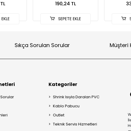
 TL
190,24 TL
33
 EKLE
SEPETE EKLE
S
Sıkça Sorulan Sorular
Müşteri 
etleri
Kategoriler
 Sorular
Shrink Isıyla Daralan PVC
Kablo Pabucu
W
mleri
Outlet
İ
Teknik Servis Hizmetleri
H