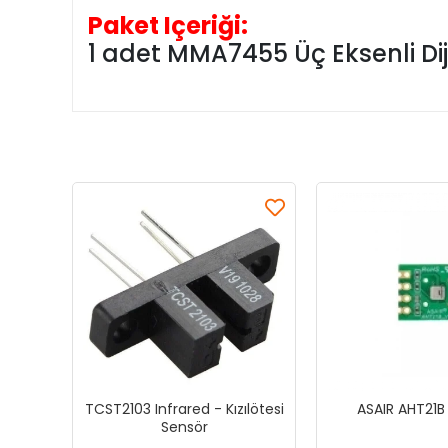
Paket Içeriği:
1 adet MMA7455 Üç Eksenli Di
TCST2103 Infrared - Kızılötesi
ASAIR AHT21B
Sensör