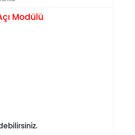
 Açı Modülü
ebilirsiniz.