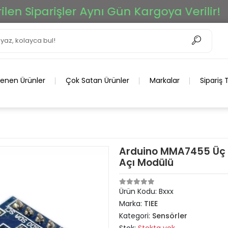
 Siparişler Aynı Gün Kargoya Verilir!
T
lenen Ürünler
Çok Satan Ürünler
Markalar
Sipariş 
Arduino MMA7455 Üç Ek
Açı Modülü
Ürün Kodu:
Bxxx
Marka:
TIEE
Kategori:
Sensörler