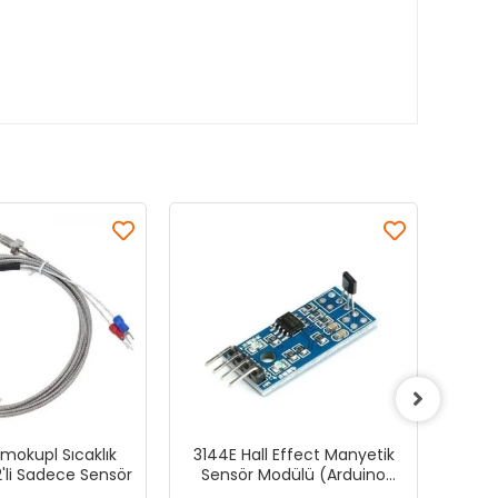
rmokupl Sıcaklık
3144E Hall Effect Manyetik
O
'li Sadece Sensör
Sensör Modülü (Arduino
Sens
Uyumlu)