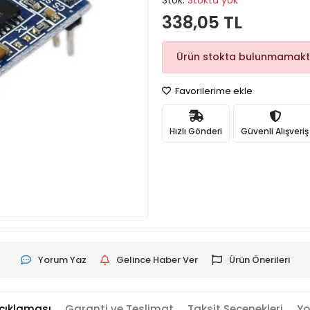
Stok:
Stokta yok
338,05 TL
Ürün stokta bulunmamakt
Favorilerime ekle
Hızlı Gönderi
Güvenli Alışveriş
Yorum Yaz
Gelince Haber Ver
Ürün Önerileri
çıklaması
Garanti ve Teslimat
Taksit Seçenekleri
Yo