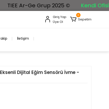
IEE Ar-Ge Grup 2025 ©
Kendi Ofisimize
0
Giriş Yap
Sepetim
Üye Ol
Takip
İletişim
senli Dijital Eğim Sensörü İvme -