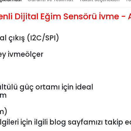
li Dijital Eğim Sensörü İvme -
l çıkış (I2C/SPI)
ey ivmeölçer
ltülü güç ortamı için ideal
4mm
m)
ileri için ilgili blog sayfamızı takip ed