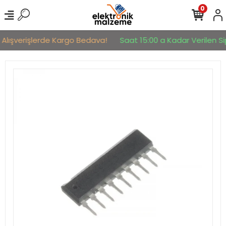
0
 Alışverişlerde Kargo Bedava!
Saat 15:00 a Kadar Verilen Sip