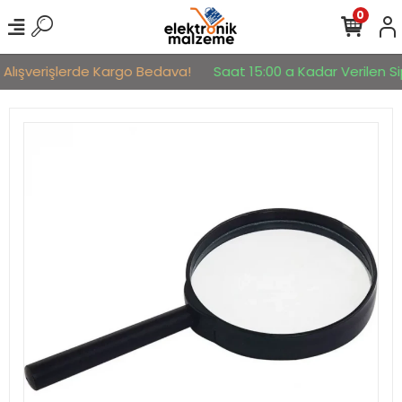
0
 Alışverişlerde Kargo Bedava!
Saat 15:00 a Kadar Verilen Sip