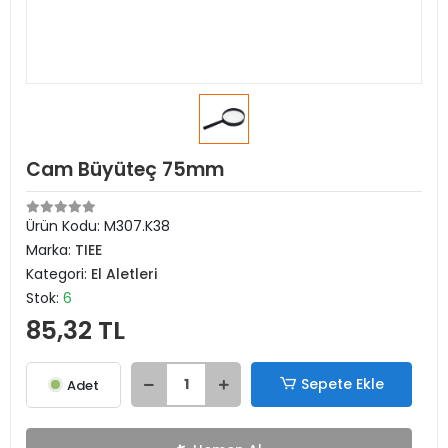
Cam Büyüteç 75mm
Ürün Kodu:
M307.K38
Marka:
TIEE
Kategori:
El Aletleri
Stok:
6
85,32 TL
Sepete Ekle
Adet