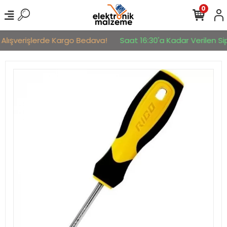
0
 Alışverişlerde Kargo Bedava!
Saat 16:30'a Kadar Verilen Sip