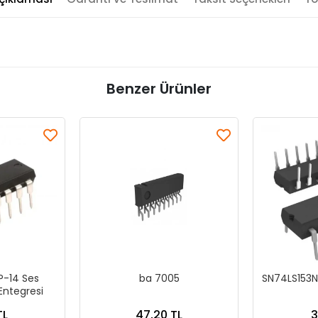
Benzer Ürünler
-14 Ses
ba 7005
SN74LS153N
Entegresi
TL
47,20 TL
3