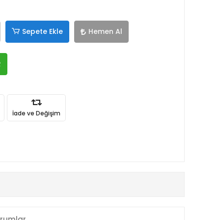
Sepete Ekle
Hemen Al
R
İade ve Değişim
rumlar