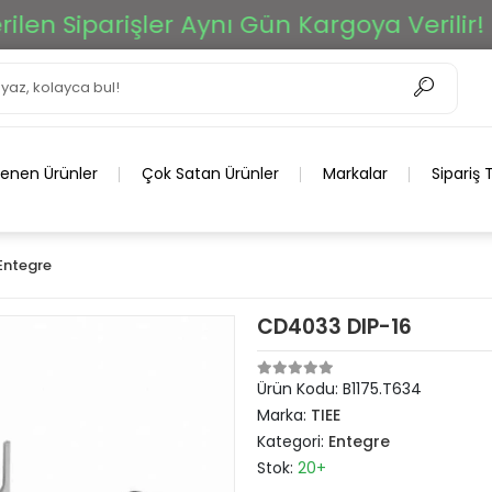
n Siparişler Aynı Gün Kargoya Verilir!
lenen Ürünler
Çok Satan Ürünler
Markalar
Sipariş 
Entegre
CD4033 DIP-16
Ürün Kodu:
B1175.T634
Marka:
TIEE
Kategori:
Entegre
Stok:
20+