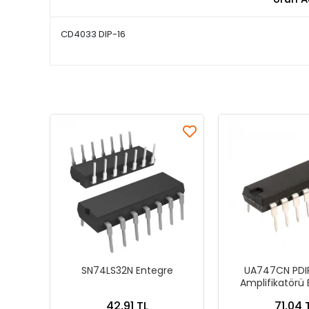
CD4033 DIP-16
SN74LS32N Entegre
UA747CN PDIP
Amplifikatörü 
42,91 TL
71,04 