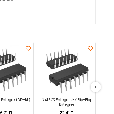
 Entegre (DIP-14)
74LS73 Entegre J-K Flip-Flop
LM7
Entegresi
6,71 TL
22,41 TL