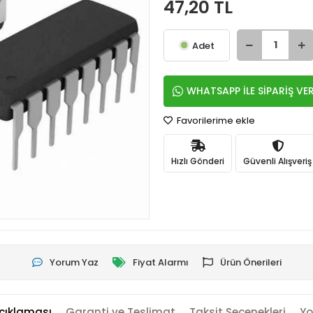
47,20 TL
Adet
WHATSAPP İLE SİPARİŞ VE
Favorilerime ekle
Hızlı Gönderi
Güvenli Alışveriş
Yorum Yaz
Fiyat Alarmı
Ürün Önerileri
çıklaması
Garanti ve Teslimat
Taksit Seçenekleri
Yo