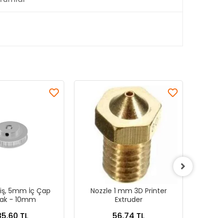
iş, 5mm İç Çap
Nozzle 1 mm 3D Printer
0.4m
ak - 10mm
Extruder
5,60 TL
56,74 TL