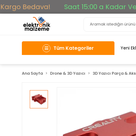
argo Bedava!
Saat 15:00 a Kadar Verile
Tüm Kategoriler
Yeni Ek
Ana Sayfa
Drone & 3D Yazıcı
3D Yazıcı Parça & Ak