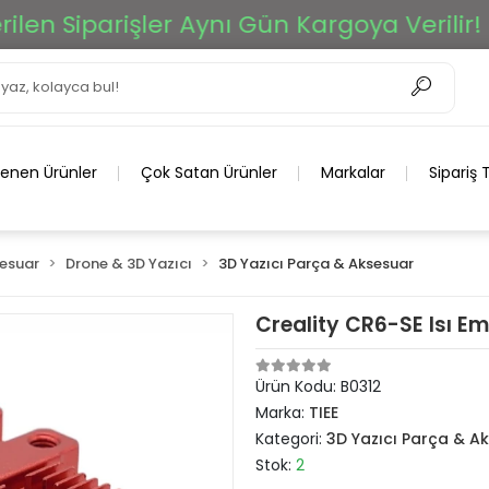
n Siparişler Aynı Gün Kargoya Verilir!
lenen Ürünler
Çok Satan Ürünler
Markalar
Sipariş 
sesuar
Drone & 3D Yazıcı
3D Yazıcı Parça & Aksesuar
Creality CR6-SE Isı Em
Ürün Kodu:
B0312
Marka:
TIEE
Kategori:
3D Yazıcı Parça & A
Stok:
2