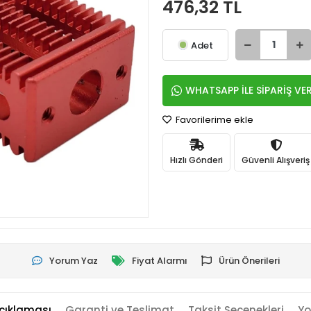
476,32 TL
Adet
WHATSAPP İLE SİPARİŞ VE
Favorilerime ekle
Hızlı Gönderi
Güvenli Alışveriş
Yorum Yaz
Fiyat Alarmı
Ürün Önerileri
çıklaması
Garanti ve Teslimat
Taksit Seçenekleri
Yo