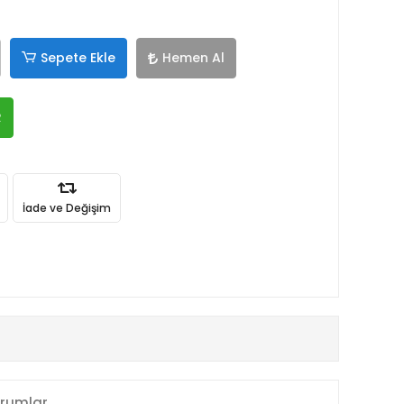
Sepete Ekle
Hemen Al
R
İade ve Değişim
rumlar