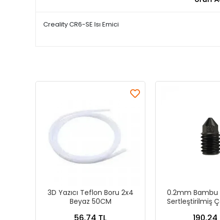
Creality CR6-SE Isı Emici
3D Yazıcı Teflon Boru 2x4
0.2mm Bambu L
Beyaz 50CM
Sertleştirilmiş Ç
56,74 TL
190,24 