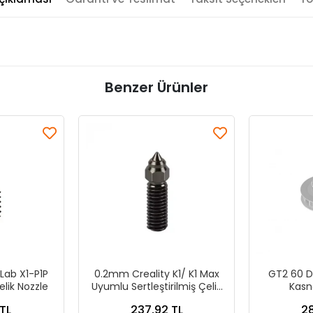
Benzer Ürünler
ab X1-P1P
0.2mm Creality K1/ K1 Max
GT2 60 D
elik Nozzle
Uyumlu Sertleştirilmiş Çelik
Kasn
Nozzle
TL
237,92 TL
28