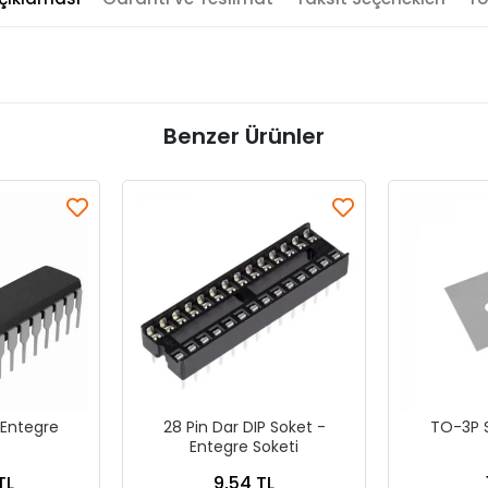
Benzer Ürünler
Entegre
28 Pin Dar DIP Soket -
TO-3P S
Entegre Soketi
TL
9,54 TL