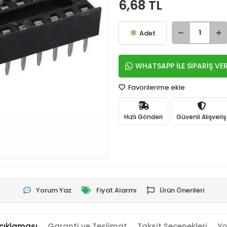
6,68 TL
Adet
WHATSAPP İLE SİPARİŞ VE
Favorilerime ekle
Hızlı Gönderi
Güvenli Alışveriş
Yorum Yaz
Fiyat Alarmı
Ürün Önerileri
çıklaması
Garanti ve Teslimat
Taksit Seçenekleri
Yo