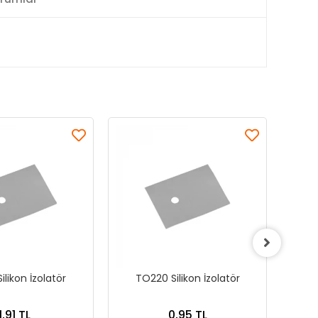
ilikon İzolatör
TO220 Silikon İzolatör
24 
1,91 TL
0,95 TL