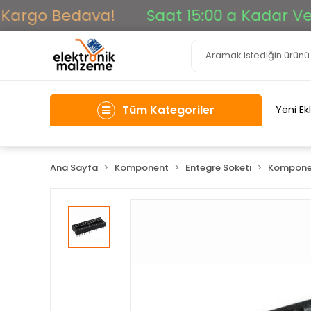
argo Bedava!
Saat 15:00 a Kadar Verile
Tüm Kategoriler
Yeni Ek
Ana Sayfa
Komponent
Entegre Soketi
Kompone