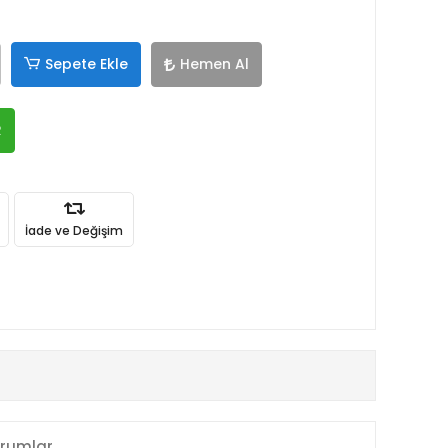
Sepete Ekle
Hemen Al
R
İade ve Değişim
rumlar