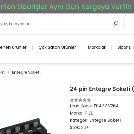
n Siparişler Aynı Gün Kargoya Verilir!
lenen Ürünler
Çok Satan Ürünler
Markalar
Sipariş 
nt
Entegre Soketi
24 pin Entegre Soketi
Ürün Kodu:
T0477.V264
Marka:
TIEE
Kategori:
Entegre Soketi
Stok:
20+