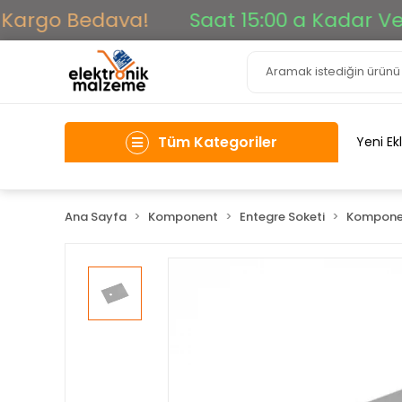
Kargo Bedava!
Saat 15:00 a Kadar Verile
Tüm Kategoriler
Yeni Ek
Ana Sayfa
Komponent
Entegre Soketi
Kompone