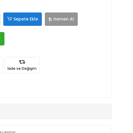
Sepete Ekle
Hemen Al
R
İade ve Değişim
rumlar