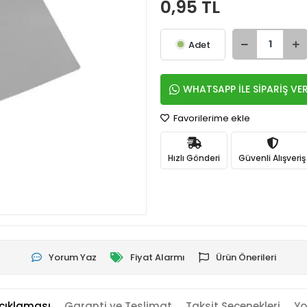
0,95 TL
Adet
WHATSAPP İLE SİPARİŞ VE
Favorilerime ekle
Hızlı Gönderi
Güvenli Alışveriş
Yorum Yaz
Fiyat Alarmı
Ürün Önerileri
çıklaması
Garanti ve Teslimat
Taksit Seçenekleri
Yo