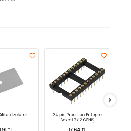
ilikon İzolatör
24 pin Precision Entegre
14 
Soketi 2x12 GENİŞ
1,91 TL
17,64 TL