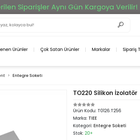
n Siparişler Aynı Gün Kargoya Verilir!
lenen Ürünler
Çok Satan Ürünler
Markalar
Sipariş 
nt
Entegre Soketi
TO220 Silikon İzolatör
Ürün Kodu:
T0126.T256
Marka:
TIEE
Kategori:
Entegre Soketi
Stok:
20+