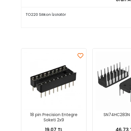
TO220 Silikon İzolatör
18 pin Precision Entegre
SN74HC283N 
Soketi 2x9
19,07 TL
46,73 