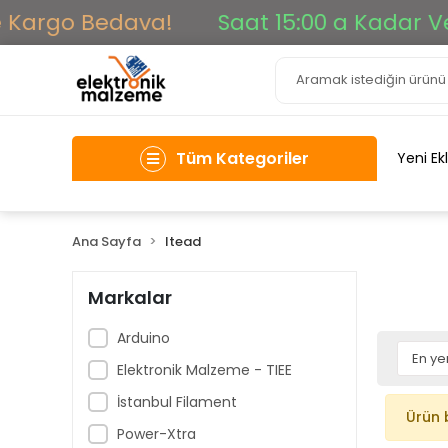
 Kargo Bedava!
Saat 15:00 a Kadar Veri
Tüm Kategoriler
Yeni Ek
Ana Sayfa
Itead
Markalar
Arduino
Elektronik Malzeme - TIEE
İstanbul Filament
Ürün 
Power-Xtra