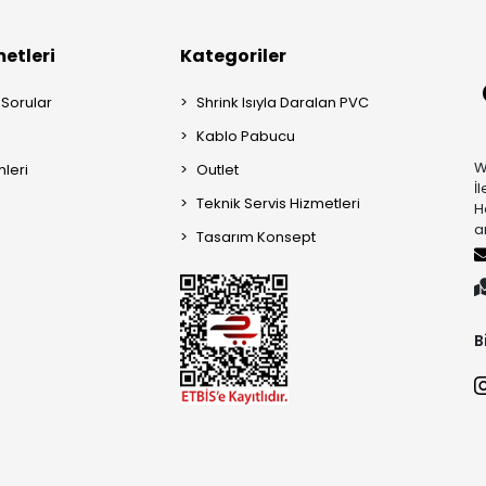
etleri
Kategoriler
 Sorular
Shrink Isıyla Daralan PVC
Kablo Pabucu
W
mleri
Outlet
İ
Teknik Servis Hizmetleri
H
a
Tasarım Konsept
B