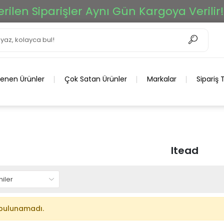
len Siparişler Aynı Gün Kargoya Verilir!
lenen Ürünler
Çok Satan Ürünler
Markalar
Sipariş 
Itead
bulunamadı.