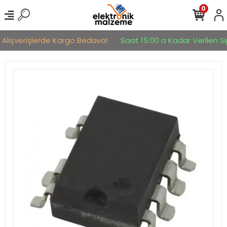
0
 Alışverişlerde Kargo Bedava!
Saat 15:00 a Kadar Verilen Sip