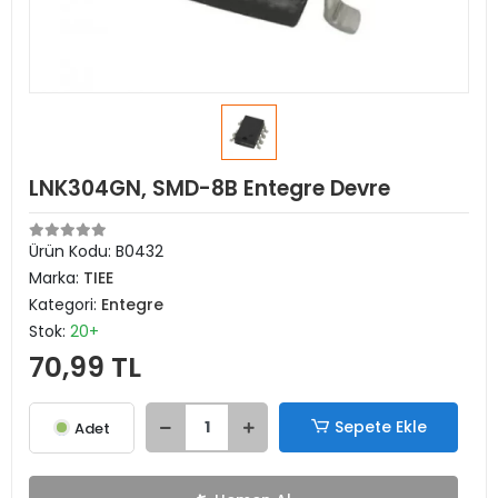
LNK304GN, SMD-8B Entegre Devre
Ürün Kodu:
B0432
Marka:
TIEE
Kategori:
Entegre
Stok:
20+
70,99 TL
Sepete Ekle
Adet