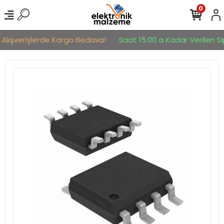
0
 Alışverişlerde Kargo Bedava!
Saat 15:00 a Kadar Verilen Sip