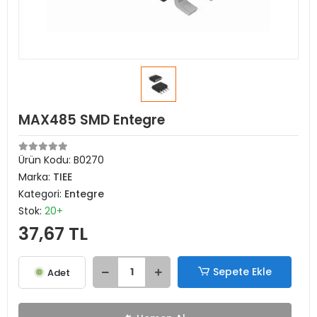
MAX485 SMD Entegre
Ürün Kodu:
B0270
Marka:
TIEE
Kategori:
Entegre
Stok:
20+
37,67 TL
Sepete Ekle
Adet