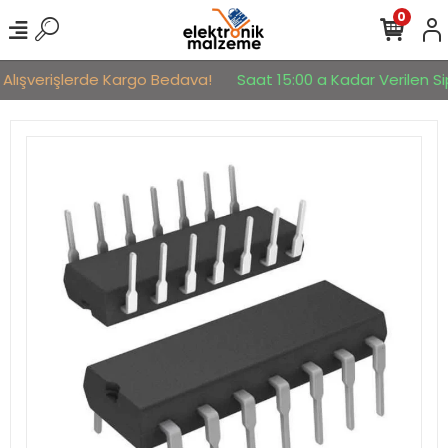
0
 Alışverişlerde Kargo Bedava!
Saat 15:00 a Kadar Verilen Sip