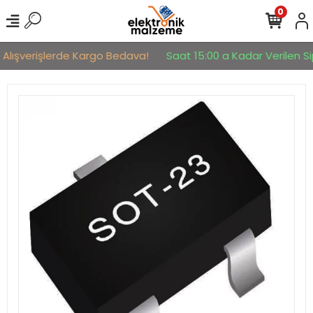
0
 Alışverişlerde Kargo Bedava!
Saat 15:00 a Kadar Verilen Sip