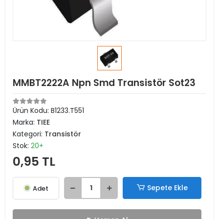
MMBT2222A Npn Smd Transistör Sot23
Ürün Kodu:
B1233.T551
Marka:
TIEE
Kategori:
Transistör
Stok:
20+
0,95 TL
Sepete Ekle
Adet