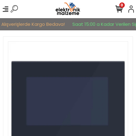
0
 Alışverişlerde Kargo Bedava!
Saat 15:00 a Kadar Verilen Sip