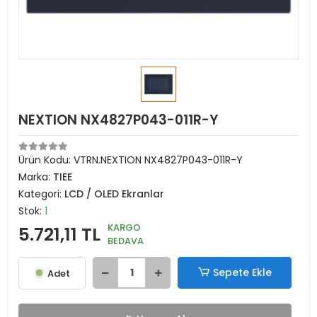
NEXTION NX4827P043-011R-Y
Ürün Kodu:
VTRN.NEXTION NX4827P043-011R-Y
Marka:
TIEE
Kategori:
LCD / OLED Ekranlar
Stok:
1
KARGO
5.721,11 TL
BEDAVA
Sepete Ekle
Adet