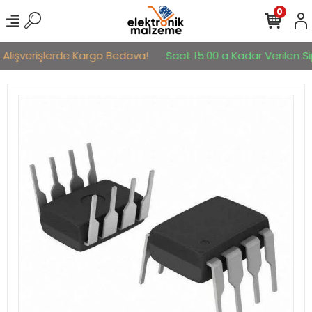
0
 Alışverişlerde Kargo Bedava!
Saat 15:00 a Kadar Verilen Sip