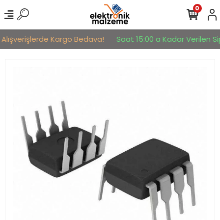
0
 Alışverişlerde Kargo Bedava!
Saat 15:00 a Kadar Verilen Sip