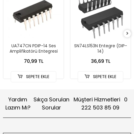
UA747CN PDIP-14 Ses
SN74LS153N Entegre (DIP-
Amplifikatörü Entegresi
14)
70,99 TL
36,69 TL
SEPETE EKLE
SEPETE EKLE
Yardım
Sıkça Sorulan
Müşteri Hizmetleri
0
Lazım Mı?
Sorular
222 503 85 09