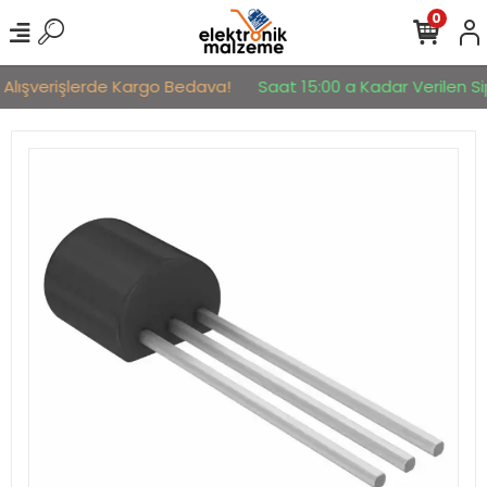
0
 Alışverişlerde Kargo Bedava!
Saat 15:00 a Kadar Verilen Sip