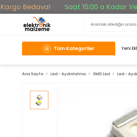
Kargo Bedava!
Saat 15:00 a Kadar Verile
Tüm Kategoriler
Yeni Ek
Ana Sayfa
Led - Aydınlatma
SMD Led
Led - Ayd