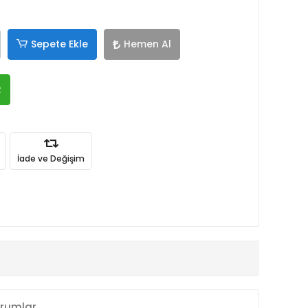
Sepete Ekle
Hemen Al
R
İade ve Değişim
rumlar