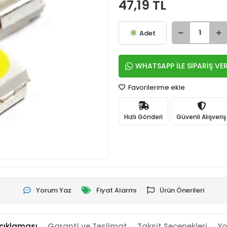
47,19 TL
Adet
WHATSAPP İLE SİPARİŞ VE
Favorilerime ekle
Hızlı Gönderi
Güvenli Alışveriş
Yorum Yaz
Fiyat Alarmı
Ürün Önerileri
çıklaması
Garanti ve Teslimat
Taksit Seçenekleri
Yo