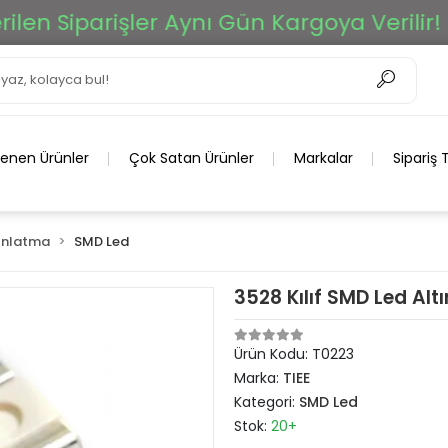
n Siparişler Aynı Gün Kargoya Verilir!
lenen Ürünler
Çok Satan Ürünler
Markalar
Sipariş 
ınlatma
SMD Led
3528 Kılıf SMD Led Altı
Ürün Kodu:
T0223
Marka:
TIEE
Kategori:
SMD Led
Stok:
20+