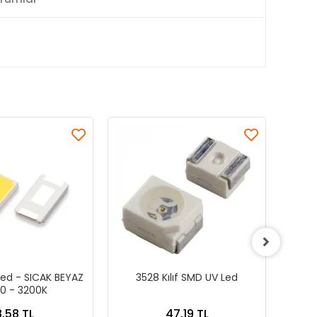
ed - SICAK BEYAZ
3528 Kılıf SMD UV Led
3
0 - 3200K
8,58 TL
47,19 TL