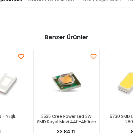
Benzer Ürünler
 - YEŞİL
3535 Cree Power Led 3W
5730 SMD L
SMD Royal Mavi 440-450nm
280
L
33,84 TL