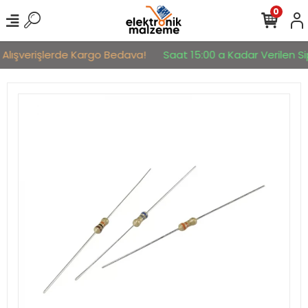
0
 Alışverişlerde Kargo Bedava!
Saat 15:00 a Kadar Verilen Sip