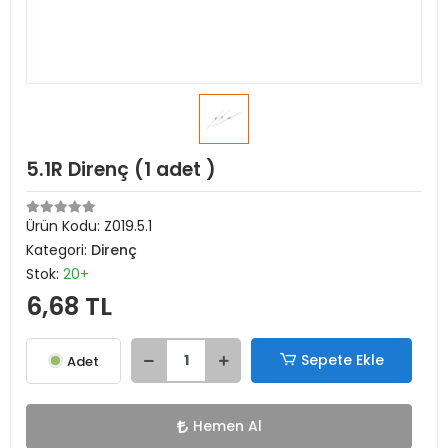
5.1R Direnç (1 adet )
Ürün Kodu:
Z019.5.1
Kategori:
Direnç
Stok:
20+
6,68 TL
Sepete Ekle
Adet
Hemen Al