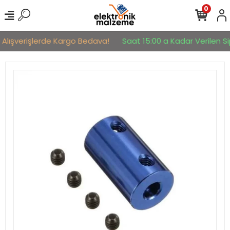
0
 Alışverişlerde Kargo Bedava!
Saat 15:00 a Kadar Verilen Sip