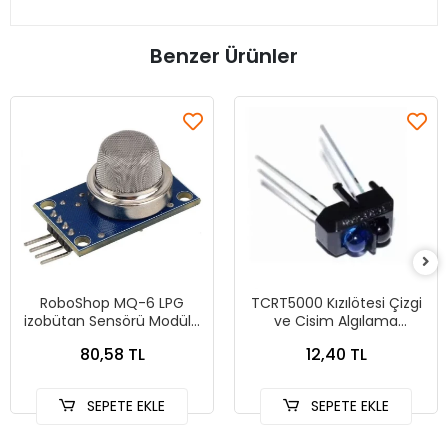
Benzer Ürünler
RoboShop MQ-6 LPG
TCRT5000 Kızılötesi Çizgi
izobütan Sensörü Modülü
ve Cisim Algılama
MQ6
Sensörü
80,58 TL
12,40 TL
SEPETE EKLE
SEPETE EKLE