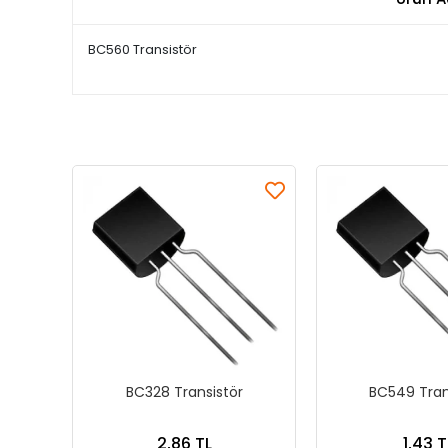
BC560 Transistör
BC328 Transistör
BC549 Tran
2,86 TL
1,43 T