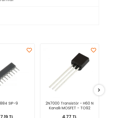
884 SIP-9
2N7000 Transistör - H60 N
BCX5
Kanallı MOSFET - TO92
7,19 TL
4,77 TL