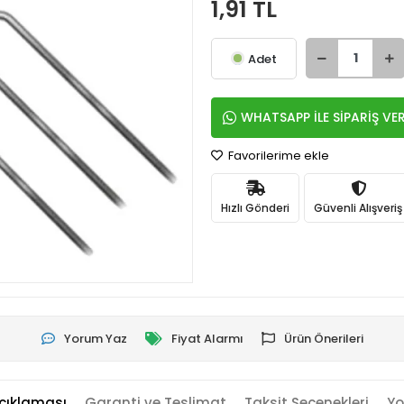
1,91 TL
Adet
WHATSAPP İLE SİPARİŞ VE
Favorilerime ekle
Hızlı Gönderi
Güvenli Alışveriş
Yorum Yaz
Fiyat Alarmı
Ürün Önerileri
çıklaması
Garanti ve Teslimat
Taksit Seçenekleri
Yo