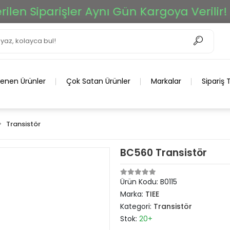
en Siparişler Aynı Gün Kargoya Verilir!
lenen Ürünler
Çok Satan Ürünler
Markalar
Sipariş 
Transistör
BC560 Transistör
Ürün Kodu:
B0115
Marka:
TIEE
Kategori:
Transistör
Stok:
20+