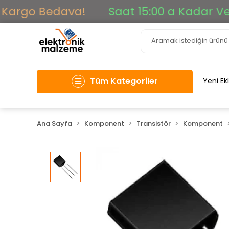
Kargo Bedava!
Saat 15:00 a Kadar Veril
Tüm Kategoriler
Yeni Ek
Ana Sayfa
Komponent
Transistör
Komponent