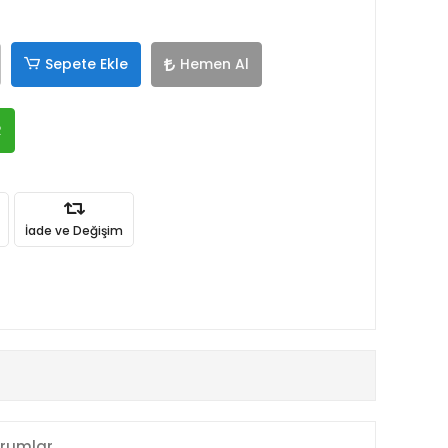
Sepete Ekle
Hemen Al
R
İade ve Değişim
rumlar