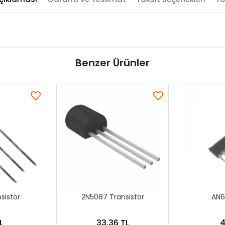
Benzer Ürünler
sistör
2N5087 Transistör
AN6
L
33,36 TL
4