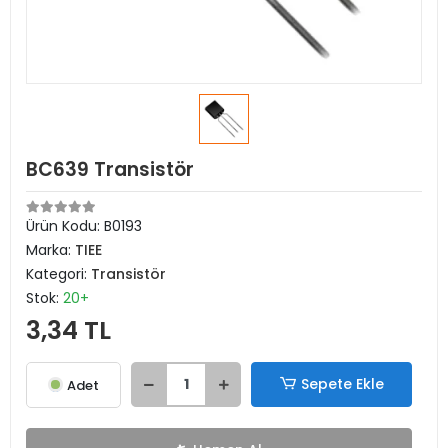
BC639 Transistör
Ürün Kodu:
B0193
Marka:
TIEE
Kategori:
Transistör
Stok:
20+
3,34 TL
Sepete Ekle
Adet