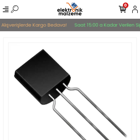
0
 Alışverişlerde Kargo Bedava!
Saat 15:00 a Kadar Verilen Sip