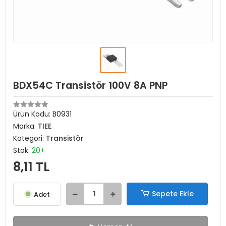
BDX54C Transistör 100V 8A PNP
Ürün Kodu:
B0931
Marka:
TIEE
Kategori:
Transistör
Stok:
20+
8,11 TL
Sepete Ekle
Adet