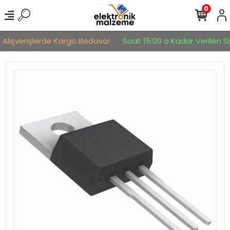
0
 Alışverişlerde Kargo Bedava!
Saat 15:00 a Kadar Verilen Sip