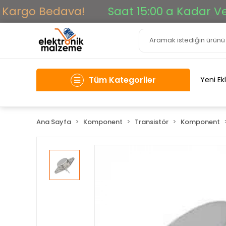
Kargo Bedava!
Saat 15:00 a Kadar Veril
Tüm Kategoriler
Yeni Ek
Ana Sayfa
Komponent
Transistör
Komponent