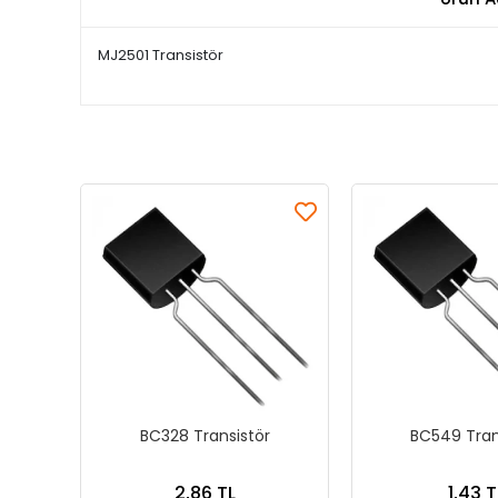
MJ2501 Transistör
BC328 Transistör
BC549 Tran
2,86 TL
1,43 T