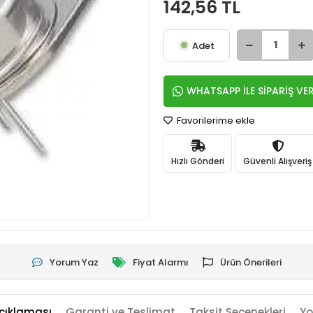
142,56 TL
Adet
WHATSAPP İLE SİPARİŞ VE
Favorilerime ekle
Hızlı Gönderi
Güvenli Alışveriş
Yorum Yaz
Fiyat Alarmı
Ürün Önerileri
çıklaması
Garanti ve Teslimat
Taksit Seçenekleri
Yo