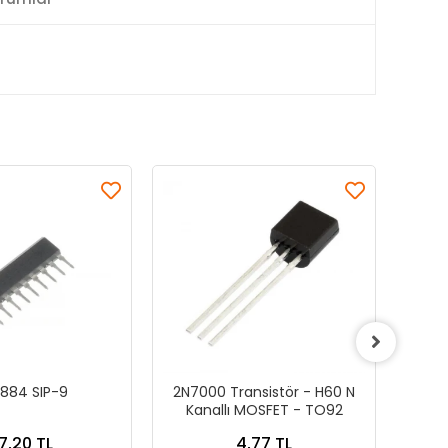
884 SIP-9
2N7000 Transistör - H60 N
BCX5
Kanallı MOSFET - TO92
7,20 TL
4,77 TL