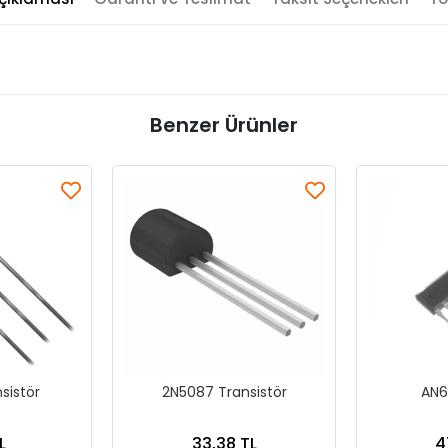
Benzer Ürünler
sistör
2N5087 Transistör
AN6
L
33,38 TL
4