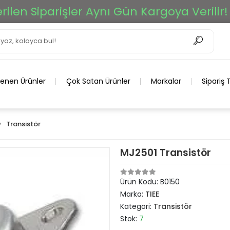
en Siparişler Aynı Gün Kargoya Verilir!
lenen Ürünler
Çok Satan Ürünler
Markalar
Sipariş 
Transistör
MJ2501 Transistör
Ürün Kodu:
B0150
Marka:
TIEE
Kategori:
Transistör
Stok:
7