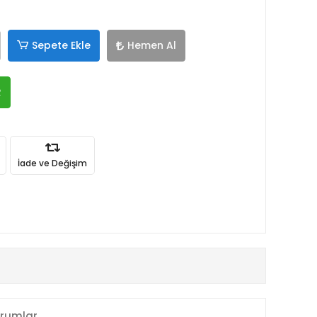
Sepete Ekle
Hemen Al
R
İade ve Değişim
rumlar