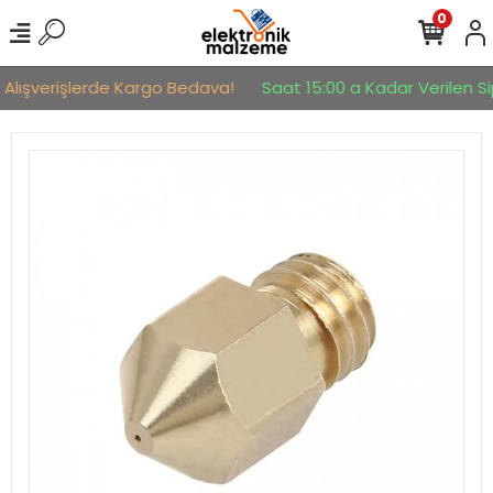
0
 Alışverişlerde Kargo Bedava!
Saat 15:00 a Kadar Verilen Sip