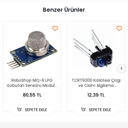
Benzer Ürünler
RoboShop MQ-6 LPG
TCRT5000 Kızılötesi Çizgi
izobütan Sensörü Modülü
ve Cisim Algılama
MQ6
Sensörü
80,55 TL
12,39 TL
SEPETE EKLE
SEPETE EKLE