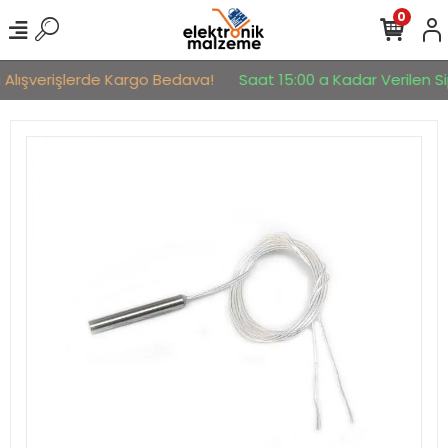
0
 Alışverişlerde Kargo Bedava!
Saat 15:00 a Kadar Verilen Sip