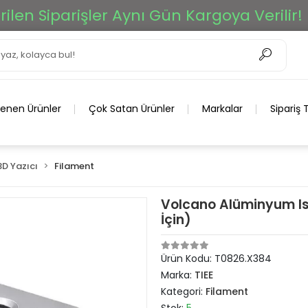
n Siparişler Aynı Gün Kargoya Verilir!
lenen Ürünler
Çok Satan Ürünler
Markalar
Sipariş 
3D Yazıcı
Filament
Volcano Alüminyum Isı
İçin)
Ürün Kodu:
T0826.X384
Marka:
TIEE
Kategori:
Filament