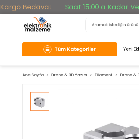
argo Bedava!
Saat 15:00 a Kadar Verile
Tüm Kategoriler
Yeni Ek
Ana Sayfa
Drone & 3D Yazıcı
Filament
Drone & 