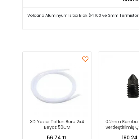
Volcano Alüminyum Isıtıcı Blok (PT100 ve 3mm Termistörl
3D Yazıcı Teflon Boru 2x4
0.2mm Bambu L
Beyaz 50CM
Sertleştirilmiş Ç
56,74 TL
190,24 