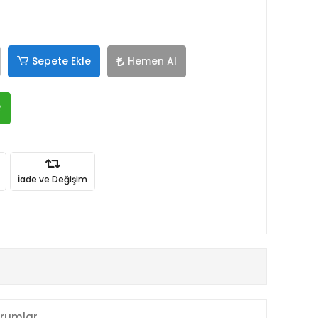
Sepete Ekle
Hemen Al
R
İade ve Değişim
rumlar