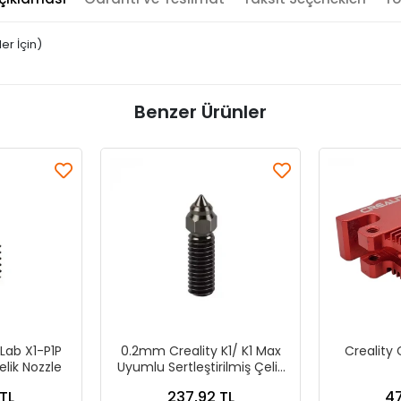
er İçin)
Benzer Ürünler
ab X1-P1P
0.2mm Creality K1/ K1 Max
Creality 
elik Nozzle
Uyumlu Sertleştirilmiş Çelik
Nozzle
TL
237,92 TL
47