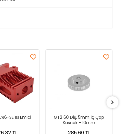
CR6-SE Isı Emici
GT2 60 Diş, 5mm İç Çap
No
Kasnak - 10mm
6,32 TL
285,60 TL