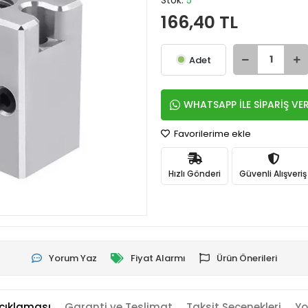
Stok:
5
166,40 TL
Adet
WHATSAPP İLE SİPARİŞ VE
Favorilerime ekle
Hızlı Gönderi
Güvenli Alışveriş
Yorum Yaz
Fiyat Alarmı
Ürün Önerileri
çıklaması
Garanti ve Teslimat
Taksit Seçenekleri
Yo