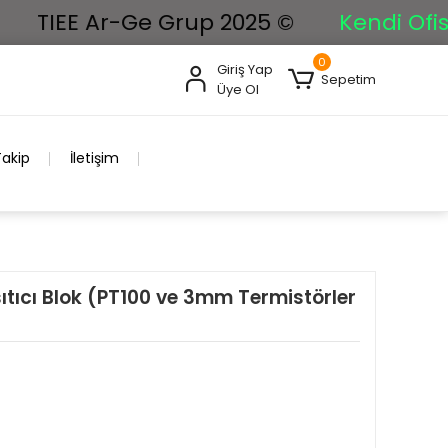
TIEE Ar-Ge Grup 2025 ©
Kendi Ofisimi
0
Giriş Yap
Sepetim
Üye Ol
Takip
İletişim
tıcı Blok (PT100 ve 3mm Termistörler