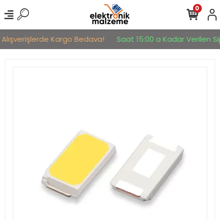
0
 Alışverişlerde Kargo Bedava!
Saat 15:00 a Kadar Verilen Sip